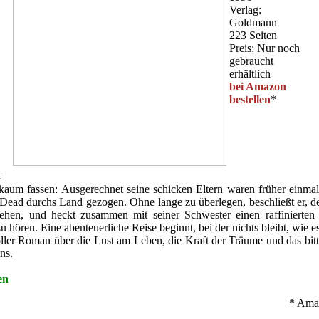
Verlag:
Goldmann
223 Seiten
Preis: Nur noch
gebraucht
erhältlich
bei Amazon
bestellen
*
t
aum fassen: Ausgerechnet seine schicken Eltern waren früher einmal
 Dead durchs Land gezogen. Ohne lange zu überlegen, beschließt er, de
hen, und heckt zusammen mit seiner Schwester einen raffinierten
 hören. Eine abenteuerliche Reise beginnt, bei der nichts bleibt, wie e
ler Roman über die Lust am Leben, die Kraft der Träume und das bit
ns.
en
* Amaz