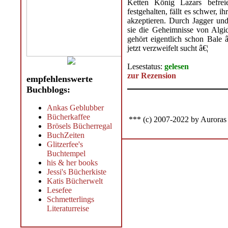
Ketten König Lazars befrei
festgehalten, fällt es schwer, 
akzeptieren. Durch Jagger und
sie die Geheimnisse von Alg
gehört eigentlich schon Bale 
jetzt verzweifelt sucht â€¦
Lesestatus:
gelesen
zur Rezension
empfehlenswerte
Buchblogs:
Ankas Geblubber
Bücherkaffee
*** (c) 2007-2022 by Auroras
Brösels Bücherregal
BuchZeiten
Glitzerfee's
Buchtempel
his & her books
Jessi's Bücherkiste
Katis Bücherwelt
Lesefee
Schmetterlings
Literaturreise