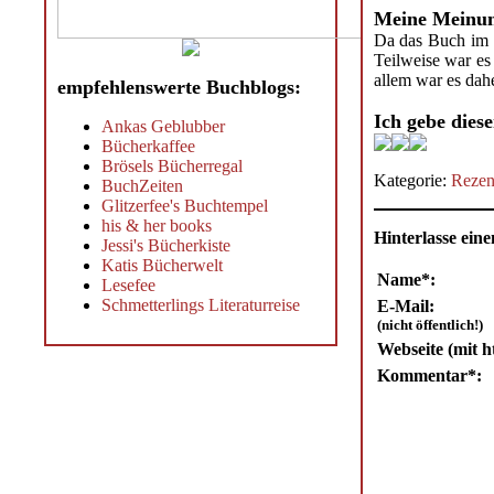
Meine Meinu
Da das Buch im D
Teilweise war es
allem war es dahe
empfehlenswerte Buchblogs:
Ich gebe dies
Ankas Geblubber
Bücherkaffee
Brösels Bücherregal
Kategorie:
Rezen
BuchZeiten
Glitzerfee's Buchtempel
his & her books
Hinterlasse ei
Jessi's Bücherkiste
Katis Bücherwelt
Name*:
Lesefee
Schmetterlings Literaturreise
E-Mail:
(nicht öffentlich!)
Webseite (mit ht
Kommentar*: