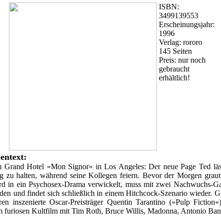
ISBN:
3499139553
Erscheinungsjahr:
1996
Verlag: rororo
145 Seiten
Preis: nur noch
gebraucht
erhältlich!
entext:
m Grand Hotel »Mon Signor« in Los Angeles: Der neue Page Ted läss
ung zu halten, während seine Kollegen feiern. Bevor der Morgen graut,
rd in ein Psychosex-Drama verwickelt, muss mit zwei Nachwuchs-Ga
rden und findet sich schließlich in einem Hitchcock-Szenario wieder. 
en inszenierte Oscar-Preisträger Quentin Tarantino (»Pulp Fiction«
 furiosen Kultfilm mit Tim Roth, Bruce Willis, Madonna, Antonio Band