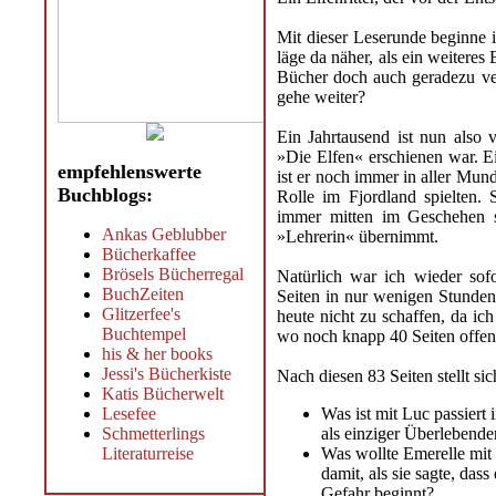
Mit dieser Leserunde beginne 
läge da näher, als ein weitere
Bücher doch auch geradezu ve
gehe weiter?
Ein Jahrtausend ist nun also 
»Die Elfen« erschienen war. E
empfehlenswerte
ist er noch immer in aller Mund
Buchblogs:
Rolle im Fjordland spielten.
immer mitten im Geschehen s
Ankas Geblubber
»Lehrerin« übernimmt.
Bücherkaffee
Brösels Bücherregal
Natürlich war ich wieder sof
BuchZeiten
Seiten in nur wenigen Stunden 
Glitzerfee's
heute nicht zu schaffen, da ich
Buchtempel
wo noch knapp 40 Seiten offen 
his & her books
Jessi's Bücherkiste
Nach diesen 83 Seiten stellt si
Katis Bücherwelt
Lesefee
Was ist mit Luc passiert
Schmetterlings
als einziger Überlebende
Literaturreise
Was wollte Emerelle mi
damit, als sie sagte, das
Gefahr beginnt?