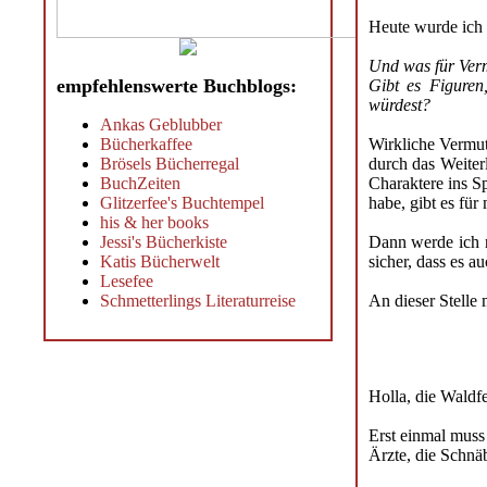
Heute wurde ich 
Und was für Ver
empfehlenswerte Buchblogs:
Gibt es Figuren
würdest?
Ankas Geblubber
Bücherkaffee
Wirkliche Vermut
Brösels Bücherregal
durch das Weite
BuchZeiten
Charaktere ins S
Glitzerfee's Buchtempel
habe, gibt es für
his & her books
Jessi's Bücherkiste
Dann werde ich n
Katis Bücherwelt
sicher, dass es 
Lesefee
Schmetterlings Literaturreise
An dieser Stelle
Holla, die Waldfe
Erst einmal muss
Ärzte, die Schnäb