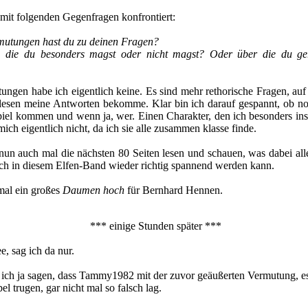
mit folgenden Gegenfragen konfrontiert:
mutungen hast du zu deinen Fragen?
, die du besonders magst oder nicht magst? Oder über die du ge
ungen habe ich eigentlich keine. Es sind mehr rethorische Fragen, auf 
rlesen meine Antworten bekomme. Klar bin ich darauf gespannt, ob n
piel kommen und wenn ja, wer. Einen Charakter, den ich besonders in
 mich eigentlich nicht, da ich sie alle zusammen klasse finde.
un auch mal die nächsten 80 Seiten lesen und schauen, was dabei alles
auch in diesem Elfen-Band wieder richtig spannend werden kann.
 mal ein großes
Daumen hoch
für Bernhard Hennen.
*** einige Stunden später ***
e, sag ich da nur.
 ich ja sagen, dass Tammy1982 mit der zuvor geäußerten Vermutung, e
el trugen, gar nicht mal so falsch lag.