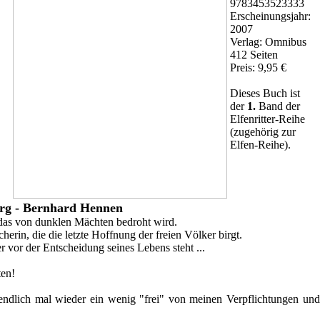
9783453523333
Erscheinungsjahr:
2007
Verlag: Omnibus
412 Seiten
Preis: 9,95 €
Dieses Buch ist
der
1.
Band der
Elfenritter-Reihe
(zugehörig zur
Elfen-Reihe).
rg - Bernhard Hennen
das von dunklen Mächten bedroht wird.
herin, die die letzte Hoffnung der freien Völker birgt.
der vor der Entscheidung seines Lebens steht ...
ten!
endlich mal wieder ein wenig "frei" von meinen Verpflichtungen und