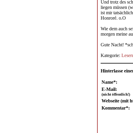
Und trotz des sc
liegen müssen (w
ist mir tatsächli
Honroré. o.O
Wie dem auch sei
morgen meine aus
Gute Nacht! *sc
Kategorie:
Leser
Hinterlasse ei
Name*:
E-Mail:
(nicht öffentlich!)
Webseite (mit ht
Kommentar*: