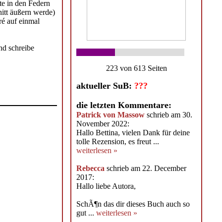
te in den Federn
itt äußern werde)
ré auf einmal
nd schreibe
223 von 613 Seiten
aktueller SuB:
???
die letzten Kommentare:
Patrick von Massow
schrieb am 30.
November 2022:
Hallo Bettina, vielen Dank für deine
tolle Rezension, es freut ...
weiterlesen »
Rebecca
schrieb am 22. December
2017:
Hallo liebe Autora,
SchÃ¶n das dir dieses Buch auch so
gut ...
weiterlesen »