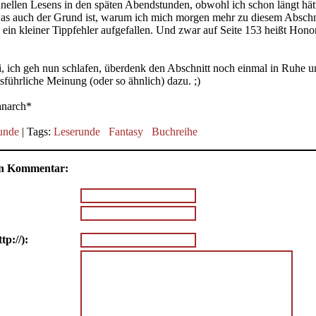
hnellen Lesens in den späten Abendstunden, obwohl ich schon längt hät
as auch der Grund ist, warum ich mich morgen mehr zu diesem Abschn
ch ein kleiner Tippfehler aufgefallen. Und zwar auf Seite 153 heißt Hono
, ich geh nun schlafen, überdenk den Abschnitt noch einmal in Ruhe u
führliche Meinung (oder so ähnlich) dazu. ;)
hnarch*
unde
| Tags:
Leserunde
Fantasy
Buchreihe
nen Kommentar:
tp://):