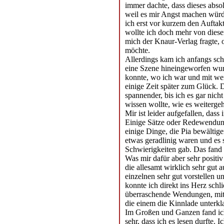
immer dachte, dass dieses absol
weil es mir Angst machen wür
ich erst vor kurzem den Auftak
wollte ich doch mehr von diese
mich der Knaur-Verlag fragte, 
möchte.
Allerdings kam ich anfangs schw
eine Szene hineingeworfen wur
konnte, wo ich war und mit wem
einige Zeit später zum Glück.
spannender, bis ich es gar nich
wissen wollte, wie es weitergeh
Mir ist leider aufgefallen, da
Einige Sätze oder Redewendung
einige Dinge, die Pia bewältige
etwas geradlinig waren und es 
Schwierigkeiten gab. Das fand 
Was mir dafür aber sehr positiv 
die allesamt wirklich sehr gut 
einzelnen sehr gut vorstellen u
konnte ich direkt ins Herz sch
überraschende Wendungen, mit 
die einem die Kinnlade unterkl
Im Großen und Ganzen fand ich 
sehr, dass ich es lesen durfte.