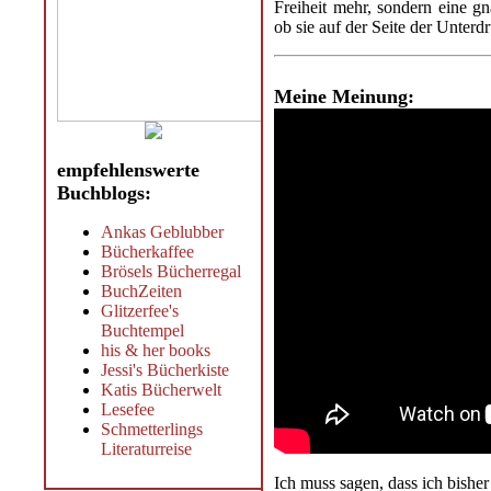
Freiheit mehr, sondern eine ­g
ob sie auf der Seite der Unterd
Meine Meinung:
empfehlenswerte
Buchblogs:
Ankas Geblubber
Bücherkaffee
Brösels Bücherregal
BuchZeiten
Glitzerfee's
Buchtempel
his & her books
Jessi's Bücherkiste
Katis Bücherwelt
Lesefee
Schmetterlings
Literaturreise
Ich muss sagen, dass ich bishe