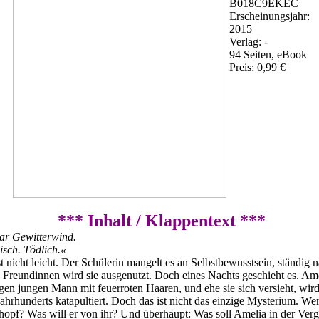
B018C9EKEC
Erscheinungsjahr:
2015
Verlag: -
94 Seiten, eBook
Preis: 0,99 €
*** Inhalt / Klappentext ***
war Gewitterwind.
isch. Tödlich.«
 nicht leicht. Der Schülerin mangelt es an Selbstbewusstsein, ständig 
 Freundinnen wird sie ausgenutzt. Doch eines Nachts geschieht es. Amel
en jungen Mann mit feuerroten Haaren, und ehe sie sich versieht, wird 
hrhunderts katapultiert. Doch das ist nicht das einzige Mysterium. Wer 
hopf? Was will er von ihr? Und überhaupt: Was soll Amelia in der Ver