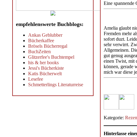
Eine spannende G
empfehlenswerte Buchblogs:
Amelia glaubt ni
Fremden mehr als 
Ankas Geblubber
sofort duzt. Lei
Bücherkaffee
sehr verwirrt. Z
Brösels Bücherregal
Allgemeinen. Die 
BuchZeiten
gut genug ausgear
Glitzerfee's Buchtempel
einen Twist, mit 
his & her books
können, gerade we
Jessi's Bücherkiste
mich war diese je
Katis Bücherwelt
Lesefee
Schmetterlings Literaturreise
Kategorie:
Rezen
Hinterlasse ei