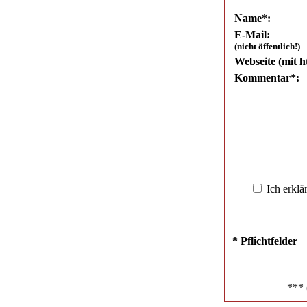
Name*:
E-Mail:
(nicht öffentlich!)
Webseite (mit ht
Kommentar*:
Ich erklä
* Pflichtfelder
*** 