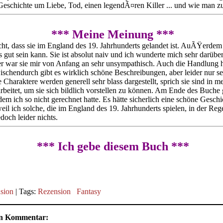
eschichte um Liebe, Tod, einen legendÃ¤ren Killer ... und wie man zu s
*** Meine Meinung ***
cht, dass sie im England des 19. Jahrhunderts gelandet ist. AuÃŸerdem 
gut sein kann. Sie ist absolut naiv und ich wunderte mich sehr darüber,
der war sie mir von Anfang an sehr unsympathisch. Auch die Handlung 
wischendurch gibt es wirklich schöne Beschreibungen, aber leider nur s
Charaktere werden generell sehr blass dargestellt, sprich sie sind in 
beitet, um sie sich bildlich vorstellen zu können. Am Ende des Buche 
dem ich so nicht gerechnet hatte. Es hätte sicherlich eine schöne Gesch
il ich solche, die im England des 19. Jahrhunderts spielen, in der Reg
doch leider nichts.
*** Ich gebe diesem Buch ***
sion
| Tags:
Rezension
Fantasy
nen Kommentar: