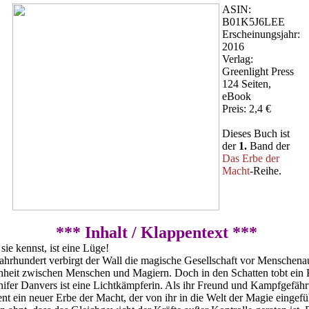
ASIN:
B01K5J6LEE
Erscheinungsjahr:
2016
Verlag:
Greenlight Press
124 Seiten,
eBook
Preis: 2,4 €
Dieses Buch ist
der
1.
Band der
Das Erbe der
Macht
-Reihe.
*** Inhalt / Klappentext ***
sie kennst, ist eine Lüge!
Jahrhundert verbirgt der Wall die magische Gesellschaft vor Menschenau
hheit zwischen Menschen und Magiern. Doch in den Schatten tobt ein 
nifer Danvers ist eine Lichtkämpferin. Als ihr Freund und Kampfgefährt
nt ein neuer Erbe der Macht, der von ihr in die Welt der Magie eingef