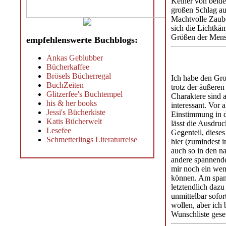
Keiner von beide
großen Schlag au
Machtvolle Zaube
sich die Lichtkä
Größen der Mensc
empfehlenswerte Buchblogs:
Ankas Geblubber
Bücherkaffee
Brösels Bücherregal
Ich habe den Gro
BuchZeiten
trotz der äußere
Glitzerfee's Buchtempel
Charaktere sind a
his & her books
interessant. Vor 
Jessi's Bücherkiste
Einstimmung in d
Katis Bücherwelt
lässt die Ausdruc
Lesefee
Gegenteil, diese
Schmetterlings Literaturreise
hier (zumindest i
auch so in den n
andere spannende 
mir noch ein wen
können. Am spann
letztendlich dazu
unmittelbar sofo
wollen, aber ich
Wunschliste geset