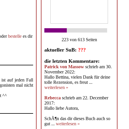
oder
bestelle
es dir
223 von 613 Seiten
aktueller SuB:
???
die letzten Kommentare:
Patrick von Massow
schrieb am 30.
November 2022:
Hallo Bettina, vielen Dank für deine
ist auf jeden Fall
tolle Rezension, es freut ...
agonisten mal nicht
weiterlesen »
t ^^
Rebecca
schrieb am 22. December
2017:
Hallo liebe Autora,
SchÃ¶n das dir dieses Buch auch so
gut ...
weiterlesen »