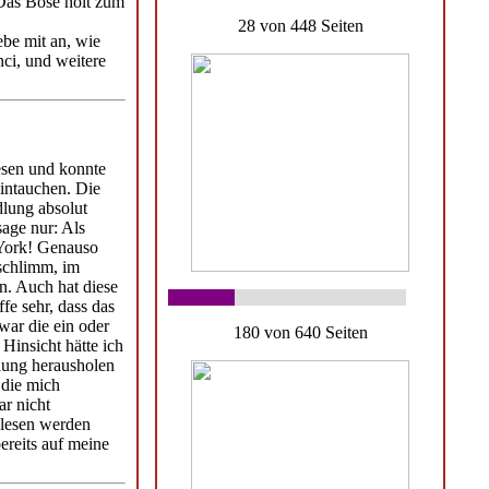
 Das Böse holt zum
28 von 448 Seiten
be mit an, wie
ci, und weitere
esen und konnte
eintauchen. Die
dlung absolut
sage nur: Als
 York! Genauso
 schlimm, im
n. Auch hat diese
fe sehr, dass das
war die ein oder
180 von 640 Seiten
Hinsicht hätte ich
lung herausholen
 die mich
ar nicht
elesen werden
ereits auf meine