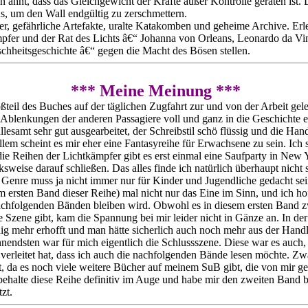
n ahnt, dass das Gleichgewicht der Kräfte außer Kontrolle geraten ist.
s, um den Wall endgültig zu zerschmettern.
r, gefährliche Artefakte, uralte Katakomben und geheime Archive. Erle
mpfer und der Rat des Lichts â€“ Johanna von Orleans, Leonardo da Vin
hheitsgeschichte â€“ gegen die Macht des Bösen stellen.
*** Meine Meinung ***
ßteil des Buches auf der täglichen Zugfahrt zur und von der Arbeit gel
n Ablenkungen der anderen Passagiere voll und ganz in die Geschichte 
llesamt sehr gut ausgearbeitet, der Schreibstil schö flüssig und die Han
allem scheint es mir eher eine Fantasyreihe für Erwachsene zu sein. Ich 
ie Reihen der Lichtkämpfer gibt es erst einmal eine Saufparty in New
ksweise darauf schließen. Das alles finde ich natürlich überhaupt nicht
s Genre muss ja nicht immer nur für Kinder und Jugendliche gedacht sei
m ersten Band dieser Reihe) mal nicht nur das Eine im Sinn, und ich hof
achfolgenden Bänden bleiben wird. Obwohl es in diesem ersten Band z
Szene gibt, kam die Spannung bei mir leider nicht in Gänze an. In der 
ig mehr erhofft und man hätte sicherlich auch noch mehr aus der Hand
endsten war für mich eigentlich die Schlussszene. Diese war es auch,
 verleitet hat, dass ich auch die nachfolgenden Bände lesen möchte. Zw
rt, da es noch viele weitere Bücher auf meinem SuB gibt, die von mir g
 behalte diese Reihe definitiv im Auge und habe mir den zweiten Band b
zt.