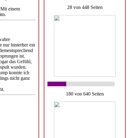
28 von 448 Seiten
. Mit einem
im.
 wahre
 nur hinterher ein
 dementsprechend
tsprungen ist.
sogar das Gefühl,
espult wurden.
rump konnte ich
dings nicht ganz
ht.
180 von 640 Seiten