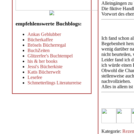
Alleingängen zu 
Die fiktive Handl
Vorwort des ehe
empfehlenswerte Buchblogs:
Ankas Geblubber
Ich fand schon al
Bücherkaffee
Begebenheit heru
Brösels Bücherregal
wenig darüber na
BuchZeiten
nicht beurteilen,
Glitzerfee's Buchtempel
Leider fand ich d
his & her books
ich würde einen B
Jessi's Bücherkiste
Obwohl die Chara
Katis Bücherwelt
stellenweise auch
Lesefee
nachvollziehen.
Schmetterlings Literaturreise
Alles in allem is
Kategorie:
Rezen