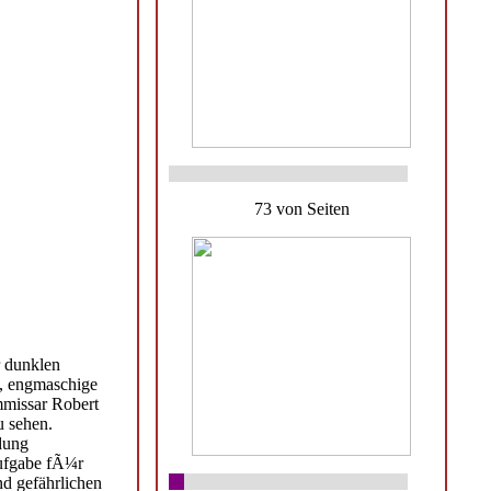
73 von Seiten
r dunklen
t, engmaschige
mmissar Robert
u sehen.
dung
Aufgabe fÃ¼r
d gefährlichen