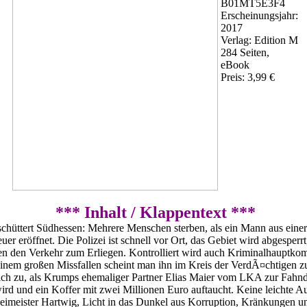
B01MT5E3F4
Erscheinungsjahr:
2017
Verlag: Edition M
284 Seiten,
eBook
Preis: 3,99 €
*** Inhalt / Klappentext ***
chüttert Südhessen: Mehrere Menschen sterben, als ein Mann aus eine
er eröffnet. Die Polizei ist schnell vor Ort, das Gebiet wird abgesperr
en den Verkehr zum Erliegen. Kontrolliert wird auch Kriminalhauptko
nem großen Missfallen scheint man ihn im Kreis der VerdÃ¤chtigen z
sich zu, als Krumps ehemaliger Partner Elias Maier vom LKA zur Fahn
ird und ein Koffer mit zwei Millionen Euro auftaucht. Keine leichte 
imeister Hartwig, Licht in das Dunkel aus Korruption, Kränkungen un