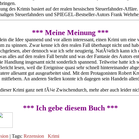
bringen.
ung des Krimis basiert auf der realen hessischen Steuerfahnder-Affäre
maligen Steuerfahnders und SPIEGEL-Bestseller-Autors Frank Wehrhe
*** Meine Meinung ***
lein die Idee spannend und vor allem interessant, einen Krimi um eine
m zu spinnen. Zwar kenne ich den realen Fall überhaupt nicht und habe
chgelesen, aber dennoch war ich sehr neugierig. NatÃ¼rlich kann ich
 was alles auf den realen Fall beruht und was der Fantasie des Autors en
ie Handlung insgesamt nicht sonderlich spannend. Teilweise hatte ich 
ericht lesen, weil die Ereignisse quasi sehr schnell hintereinander abg
tere allesamt gut ausgearbeitet sind. Mit dem Protagonisten Robert K
 mitfiebern. An anderen Stellen konnte ich dagegen sein Handeln aller
t dieser Krimi ganz nett fÃ¼r Zwischendurch, mehr aber auch leider nic
*** Ich gebe diesem Buch ***
sion
| Tags:
Rezension
Krimi