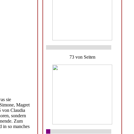
73 von Seiten
as sie
 Simone, Magret
S von Claudia
rloren, sondern
henende. Zum
nd in so manches