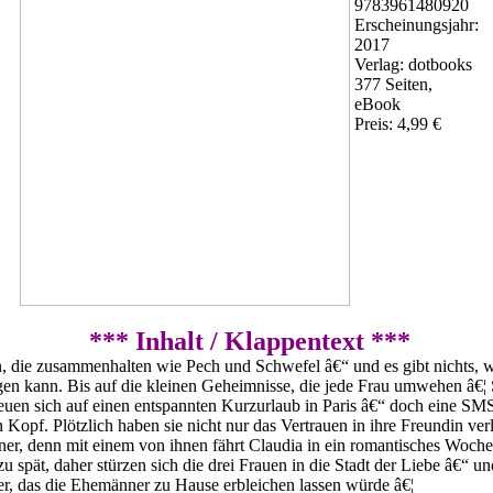
9783961480920
Erscheinungsjahr:
2017
Verlag: dotbooks
377 Seiten,
eBook
Preis: 4,99 €
*** Inhalt / Klappentext ***
, die zusammenhalten wie Pech und Schwefel â€“ und es gibt nichts, w
gen kann. Bis auf die kleinen Geheimnisse, die jede Frau umwehen â€¦
euen sich auf einen entspannten Kurzurlaub in Paris â€“ doch eine SM
den Kopf. Plötzlich haben sie nicht nur das Vertrauen in ihre Freundin ve
ner, denn mit einem von ihnen fährt Claudia in ein romantisches Woc
u spät, daher stürzen sich die drei Frauen in die Stadt der Liebe â€“ u
er, das die Ehemänner zu Hause erbleichen lassen würde â€¦