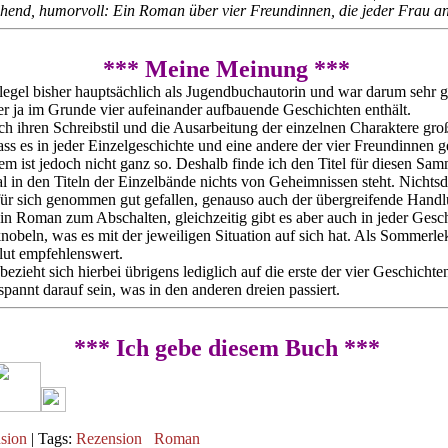
schend, humorvoll: Ein Roman über vier Freundinnen, die jeder Frau a
*** Meine Meinung ***
Flegel bisher hauptsächlich als Jugendbuchautorin und war darum sehr 
r ja im Grunde vier aufeinander aufbauende Geschichten enthält.
ch ihren Schreibstil und die Ausarbeitung der einzelnen Charaktere großa
ss es in jeder Einzelgeschichte und eine andere der vier Freundinnen ge
em ist jedoch nicht ganz so. Deshalb finde ich den Titel für diesen Sa
l in den Titeln der Einzelbände nichts von Geheimnissen steht. Nichtsde
für sich genommen gut gefallen, genauso auch der übergreifende Handl
in Roman zum Abschalten, gleichzeitig gibt es aber auch in jeder Gesc
beln, was es mit der jeweiligen Situation auf sich hat. Als Sommerlekt
ut empfehlenswert.
ezieht sich hierbei übrigens lediglich auf die erste der vier Geschichte
annt darauf sein, was in den anderen dreien passiert.
*** Ich gebe diesem Buch ***
sion
| Tags:
Rezension
Roman