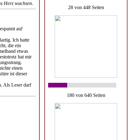
ns Herz wachsen.
28 von 448 Seiten
gespannt auf
rtig. Ich hatte
ht, die ein
mmelband etwas
stotrotz hat mir
ungsstrang.
hichte einen
üre ist dieser
n. Als Leser darf
180 von 640 Seiten