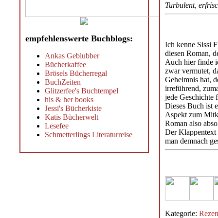
Turbulent, erfri
empfehlenswerte Buchblogs:
Ich kenne Sissi 
diesen Roman, de
Ankas Geblubber
Auch hier finde i
Bücherkaffee
zwar vermutet, da
Brösels Bücherregal
Geheimnis hat, d
BuchZeiten
irreführend, zuma
Glitzerfee's Buchtempel
jede Geschichte 
his & her books
Dieses Buch ist e
Jessi's Bücherkiste
Aspekt zum Mitkno
Katis Bücherwelt
Roman also absol
Lesefee
Der Klappentext b
Schmetterlings Literaturreise
man demnach gesp
Kategorie:
Rezen