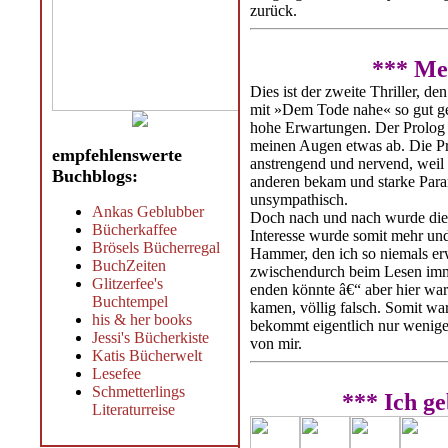
zurück.
*** Me
Dies ist der zweite Thriller, d
mit »Dem Tode nahe« so gut gef
hohe Erwartungen. Der Prolog ge
meinen Augen etwas ab. Die Pro
empfehlenswerte
anstrengend und nervend, weil 
Buchblogs:
anderen bekam und starke Paran
unsympathisch.
Ankas Geblubber
Doch nach und nach wurde die
Bücherkaffee
Interesse wurde somit mehr und
Brösels Bücherregal
Hammer, den ich so niemals erw
BuchZeiten
zwischendurch beim Lesen imm
Glitzerfee's
enden könnte â€“ aber hier war
Buchtempel
kamen, völlig falsch. Somit wa
his & her books
bekommt eigentlich nur wenige
Jessi's Bücherkiste
von mir.
Katis Bücherwelt
Lesefee
Schmetterlings
*** Ich g
Literaturreise