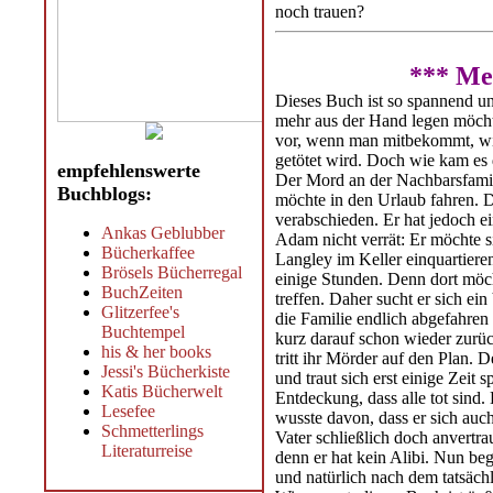
noch trauen?
*** Me
Dieses Buch ist so spannend u
mehr aus der Hand legen möchte
vor, wenn man mitbekommt, wie
getötet wird. Doch wie kam es
empfehlenswerte
Der Mord an der Nachbarsfamil
Buchblogs:
möchte in den Urlaub fahren. D
verabschieden. Er hat jedoch e
Ankas Geblubber
Adam nicht verrät: Er möchte 
Bücherkaffee
Langley im Keller einquartiere
Brösels Bücherregal
einige Stunden. Denn dort möch
BuchZeiten
treffen. Daher sucht er sich ei
Glitzerfee's
die Familie endlich abgefahren
Buchtempel
kurz darauf schon wieder zurü
his & her books
tritt ihr Mörder auf den Plan.
Jessi's Bücherkiste
und traut sich erst einige Zeit
Katis Bücherwelt
Entdeckung, dass alle tot sind
Lesefee
wusste davon, dass er sich auch
Schmetterlings
Vater schließlich doch anvertraut
Literaturreise
denn er hat kein Alibi. Nun be
und natürlich nach dem tatsäch