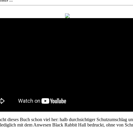
cht dieses Buch schon viel her: halb durchsichtiger Schutzumschlag un
lediglich mit dem Anwesen Black Rabbit Hall bedruckt, ohne von Schrif