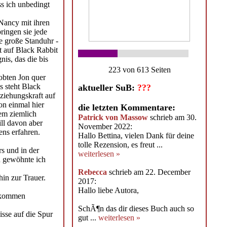
ss ich unbedingt
Nancy mit ihren
ingen sie jede
e große Standuhr -
it auf Black Rabbit
is, das die bis
223 von 613 Seiten
obten Jon quer
s steht Black
aktueller SuB:
???
nziehungskraft auf
on einmal hier
die letzten Kommentare:
nem ziemlich
Patrick von Massow
schrieb am 30.
ill davon aber
November 2022:
ens erfahren.
Hallo Bettina, vielen Dank für deine
tolle Rezension, es freut ...
s und in der
weiterlesen »
n gewöhnte ich
Rebecca
schrieb am 22. December
in zur Trauer.
2017:
Hallo liebe Autora,
llkommen
SchÃ¶n das dir dieses Buch auch so
isse auf die Spur
gut ...
weiterlesen »