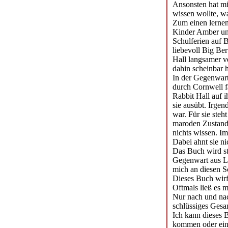
Ansonsten hat mic
wissen wollte, wa
Zum einen lernen
Kinder Amber und
Schulferien auf 
liebevoll Big Ber
Hall langsamer ve
dahin scheinbar h
In der Gegenwart
durch Cornwell fä
Rabbit Hall auf i
sie ausübt. Irgen
war. Für sie steh
maroden Zustand i
nichts wissen. I
Dabei ahnt sie ni
Das Buch wird st
Gegenwart aus Lo
mich an diesen Sc
Dieses Buch wirf
Oftmals ließ es m
Nur nach und nac
schlüssiges Gesa
Ich kann dieses B
kommen oder einf