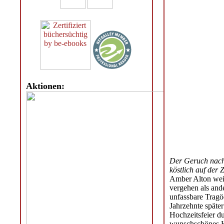
Aktionen:
Der Geruch nach
köstlich auf de
Amber Alton weiß
vergehen als ande
unfassbare Tragö
Jahrzehnte später
Hochzeitsfeier du
wunschschönes H