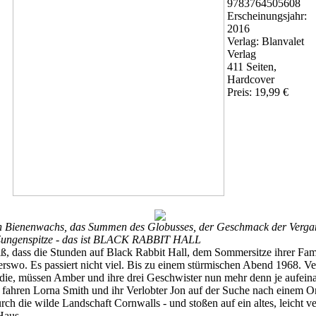
9783764505608
Erscheinungsjahr:
2016
Verlag: Blanvalet
Verlag
411 Seiten,
Hardcover
Preis: 19,99 €
 Bienenwachs, das Summen des Globusses, der Geschmack der Vergang
r Zungenspitze - das ist BLACK RABBIT HALL
, dass die Stunden auf Black Rabbit Hall, dem Sommersitze ihrer Fami
rswo. Es passiert nicht viel. Bis zu einem stürmischen Abend 1968. Ve
die, müssen Amber und ihre drei Geschwister nun mehr denn je aufein
 fahren Lorna Smith und ihr Verlobter Jon auf der Suche nach einem Ort
rch die wilde Landschaft Cornwalls - und stoßen auf ein altes, leicht ve
aus ...