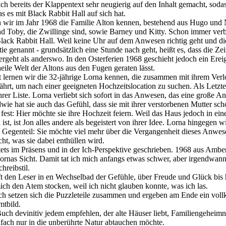
h bereits der Klappentext sehr neugierig auf den Inhalt gemacht, soda
s es mit Black Rabbit Hall auf sich hat.
 wir im Jahr 1968 die Familie Alton kennen, bestehend aus Hugo und 
 Toby, die Zwillinge sind, sowie Barney und Kitty. Schon immer verbr
Black Rabbit Hall. Weil keine Uhr auf dem Anwesen richtig geht und di
tie genannt - grundsätzlich eine Stunde nach geht, heißt es, dass die Ze
rgeht als anderswo. In den Osterferien 1968 geschieht jedoch ein Ereign
eile Welt der Altons aus den Fugen geraten lässt.
 lernen wir die 32-jährige Lorna kennen, die zusammen mit ihrem Verl
hrt, um nach einer geeigneten Hochzeitslocation zu suchen. Als Letzte
hrer Liste. Lorna verliebt sich sofort in das Anwesen, das eine große A
dwie hat sie auch das Gefühl, dass sie mit ihrer verstorbenen Mutter sch
t fest: Hier möchte sie ihre Hochzeit feiern. Weil das Haus jedoch in ei
st, ist Jon alles andere als begeistert von ihrer Idee. Lorna hingegen w
m Gegenteil: Sie möchte viel mehr über die Vergangenheit dieses Anwes
cht, was sie dabei enthüllen wird.
ets im Präsens und in der Ich-Perspektive geschrieben. 1968 aus Amber
rnas Sicht. Damit tat ich mich anfangs etwas schwer, aber irgendwan
hreibstil.
t den Leser in en Wechselbad der Gefühle, über Freude und Glück bis h
ich den Atem stocken, weil ich nicht glauben konnte, was ich las.
h setzen sich die Puzzleteile zusammen und ergeben am Ende ein vo
mtbild.
uch devinitiv jedem empfehlen, der alte Häuser liebt, Familiengeheimn
ach nur in die unberührte Natur abtauchen möchte.