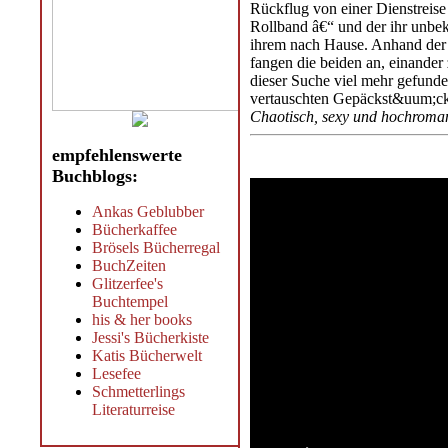
Rückflug von einer Dienstreise
Rollband â€“ und der ihr unbeka
ihrem nach Hause. Anhand der A
fangen die beiden an, einander
dieser Suche viel mehr gefunde
vertauschten Gepäckst&uum;ck
Chaotisch, sexy und hochroman
empfehlenswerte
Buchblogs:
Ankas Geblubber
Bücherkaffee
Brösels Bücherregal
BuchZeiten
Glitzerfee's
Buchtempel
his & her books
Jessi's Bücherkiste
Katis Bücherwelt
Lesefee
Schmetterlings
Literaturreise